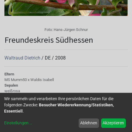
Foto:
Hans-Jürgen Schnur
Freundeskreis Südhessen
Waltraud Dietrich
/
DE
/
2008
Eltern
MS Mumm50 x Waldis Isabell
Sepalen
weißrosa
Korolle/Petalen
Wir sammeln und verarbeiten Ihre persönlichen Daten für die
pink
folgenden Zwecke:
Besucher Wiedererkennung/Statistiken,
Knospe/Blüte
Essentiell
.
halb gefüllt, mittelgross
Laub
Einstellungen
...
Ablehnen
Akzeptieren
festes, mittelgrünes Laub
Wuchs