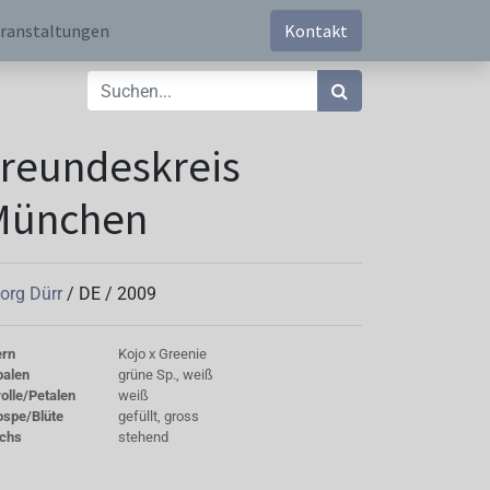
ranstaltungen
Kontakt
reundeskreis
München
org Dürr
/
DE
/
2009
ern
Kojo x Greenie
palen
grüne Sp., weiß
olle/Petalen
weiß
ospe/Blüte
gefüllt, gross
chs
stehend