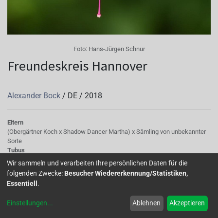
Foto:
Hans-Jürgen Schnur
Freundeskreis Hannover
Alexander Bock
/
DE
/
2018
Eltern
(Obergärtner Koch x Shadow Dancer Martha) x Sämling von unbekannter
Sorte
Tubus
20-30mm lang, 5-7mm breit, hellweinrot-pink
Wir sammeln und verarbeiten Ihre persönlichen Daten für die
Sepalen
folgenden Zwecke:
Besucher Wiedererkennung/Statistiken,
20-30mm lang, 5-7mm breit, hellweinrot-pink
Essentiell
.
Korolle/Petalen
7mm breit, Petalen ca.10mm lang, dunkelweinrot/ pink, leicht gewellt,
Einstellungen
...
Ablehnen
Akzeptieren
spitz zulaufend
Staubgefäße