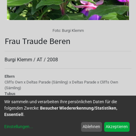
Foto:
Burgi Klemm
Frau Traude Beren
Burgi Klemm /
AT
/
2008
Eltern
Cliffs Own x Deltas Parade (Sämling) x Deltas Parade x Cliffs Own
(Sämling)
Tubus
hellrot
Wir sammeln und verarbeiten Ihre persönlichen Daten für die
Sepalen
folgenden Zwecke:
Besucher Wiedererkennung/Statistiken,
hellrot, waagrecht abstehend
Essentiell
.
Korolle/Petalen
Violettblau mit roter Basis
Einstellungen
...
Ablehnen
Akzeptieren
Staubgefäße
rot kontrastierend