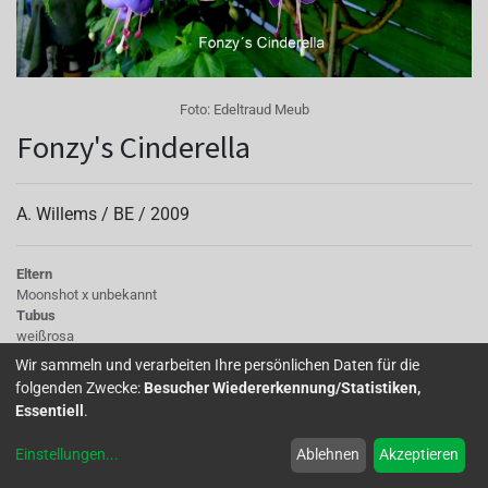
Foto:
Edeltraud Meub
Fonzy's Cinderella
A. Willems /
BE
/
2009
Eltern
Moonshot x unbekannt
Tubus
weißrosa
Sepalen
Wir sammeln und verarbeiten Ihre persönlichen Daten für die
weißrosa mit grünen Spitzen
folgenden Zwecke:
Besucher Wiedererkennung/Statistiken,
Korolle/Petalen
Essentiell
.
violettrosa zur Basis hin rosa
Knospe/Blüte
Einstellungen
...
Ablehnen
Akzeptieren
gefüllt
Laub