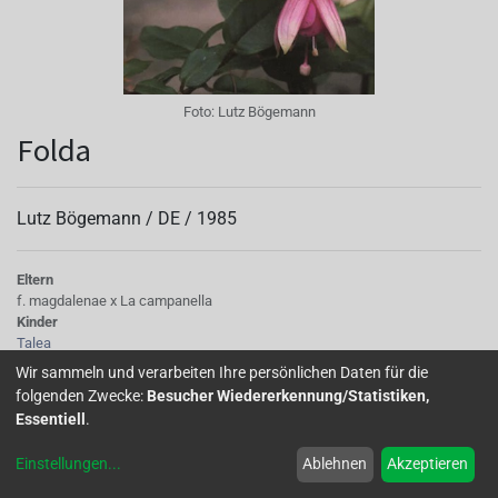
Foto:
Lutz Bögemann
Folda
Lutz Bögemann /
DE
/
1985
Eltern
f. magdalenae x La campanella
Kinder
Talea
Tubus
Wir sammeln und verarbeiten Ihre persönlichen Daten für die
dünn, lang, rosa gestreift
folgenden Zwecke:
Besucher Wiedererkennung/Statistiken,
Sepalen
Essentiell
.
weißlich rosa mit gelbgrünen Spitzen
Korolle/Petalen
Einstellungen
...
Ablehnen
Akzeptieren
hellviolett karminrosa
Knospe/Blüte