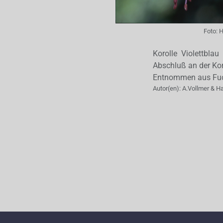
Foto:
H
Korolle Violettbla
Abschluß an der Koro
Entnommen aus Fuc
Autor(en):
A.Vollmer & H