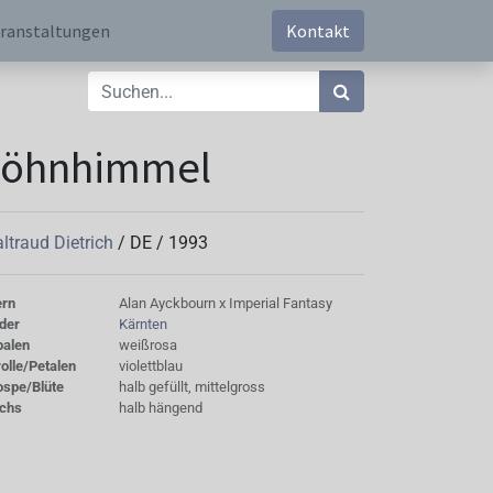
ranstaltungen
Kontakt
Föhnhimmel
ltraud Dietrich
/
DE
/
1993
ern
Alan Ayckbourn x Imperial Fantasy
der
Kärnten
palen
weißrosa
olle/Petalen
violettblau
ospe/Blüte
halb gefüllt, mittelgross
chs
halb hängend