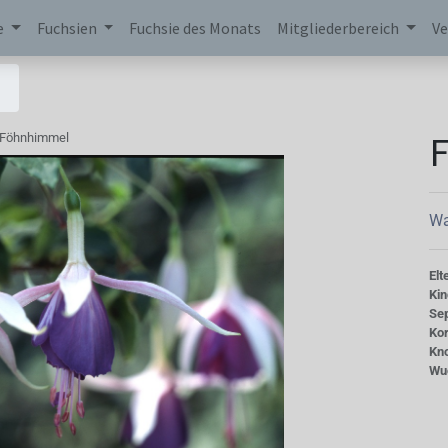
e
Fuchsien
Fuchsie des Monats
Mitgliederbereich
Ve
Föhnhimmel
Wa
Elt
Kin
Se
Kor
Kn
Wu