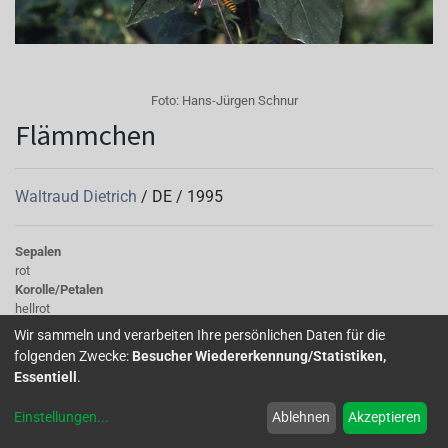
Foto:
Hans-Jürgen Schnur
Flämmchen
Waltraud Dietrich
/
DE
/
1995
Sepalen
rot
Korolle/Petalen
hellrot
Knospe/Blüte
Wir sammeln und verarbeiten Ihre persönlichen Daten für die
einfach, mittelgross
folgenden Zwecke:
Besucher Wiedererkennung/Statistiken,
Wuchs
Essentiell
.
stehend
Einstellungen
...
Ablehnen
Akzeptieren