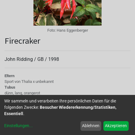
Foto:
Hans Eggenberger
Firecraker
John Ridding /
GB
/
1998
Eltern
Sport von Thalia x unbekannt
Tubus
dünn, lang, orangerot
Sepalen
Wir sammeln und verarbeiten Ihre persönlichen Daten für die
orangerosa
folgenden Zwecke:
Besucher Wiedererkennung/Statistiken,
Korolle/Petalen
Essentiell
.
1/4 ausgestellt, orangerosa
Staubgefäße
Einstellungen
...
Ablehnen
Akzeptieren
orange
Stempel