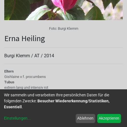
Foto:
Burgi Klemm
Erna Heiling
Burgi Klemm /
AT
/
2014
Eltern
Gishlaine x f. procumbens
Tubus
extrem lang und intensiv rot
Sepalen
Wir sammeln und verarbeiten Ihre persönlichen Daten für die
lang und ebenso rot
folgenden Zwecke:
Besucher Wiedererkennung/Statistiken,
Korolle/Petalen
Essentiell
.
Blütenkrone sehr kurz, aber dicht gefüllt und rot
Staubgefäße
Einstellungen
...
Ablehnen
Akzeptieren
dunkelrot
Stempel