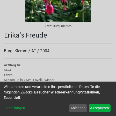
Foto:
Burgi Klemm
Erika's Freude
Burgi Klemm /
AT
/
2004
AFS
Reg.Nr.
6474
Eltern
Misson Bells x Mrs. Lovell Swisher
Tubus
Wir sammeln und verarbeiten Ihre persönlichen Daten für die
rot
folgenden Zwecke:
Besucher Wiedererkennung/Statistiken,
Korolle/Petalen
Essentiell
.
blau mit roter Äderung
Knospe/Blüte
Einstellungen
...
Ablehnen
Akzeptieren
einfach bis halbgefüllt
Wuchs