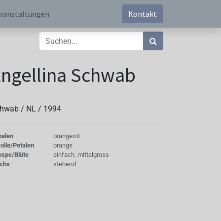
ranstaltungen
Kontakt
ngellina Schwab
hwab /
NL
/
1994
palen
orangerot
olle/Petalen
orange
ospe/Blüte
einfach, mittelgross
chs
stehend