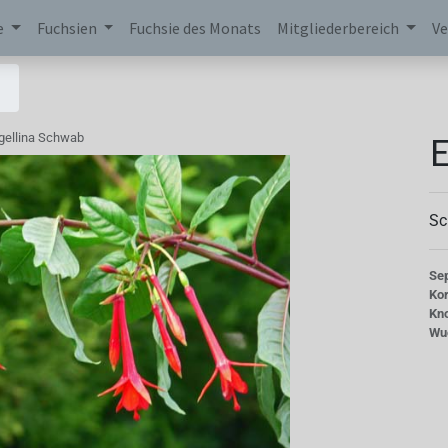
e
Fuchsien
Fuchsie des Monats
Mitgliederbereich
Ve
E
gellina Schwab
Sc
Se
Kor
Kn
Wu