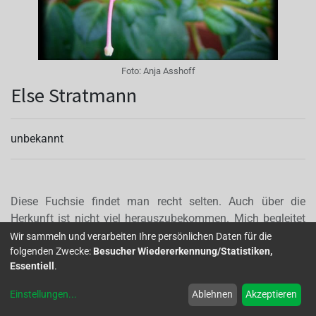
Foto:
Anja Asshoff
Else Stratmann
unbekannt
Diese Fuchsie findet man recht selten. Auch über die
Herkunft ist nicht viel herauszubekommen. Mich begleitet
sie schon viele Jahre und mein Exemplar ist immernoch der
Wir sammeln und verarbeiten Ihre persönlichen Daten für die
folgenden Zwecke:
Besucher Wiedererkennung/Statistiken,
kleine Steckling,den ich damals geschenkt bekam. Heute
Essentiell
.
nur ein stattlicher Busch. Sehr robust,sehr wüchsig und
eine tolle Fuchsie
Einstellungen
...
Ablehnen
Akzeptieren
Autor(en):
Anja Asshoff