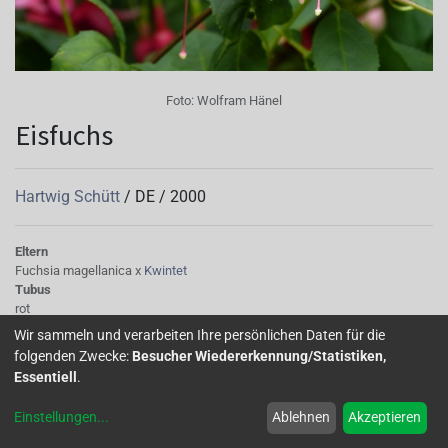
Foto:
Wolfram Hänel
Eisfuchs
Hartwig Schütt
/
DE
/
2000
Eltern
Fuchsia magellanica x
Kwintet
Tubus
rot
Sepalen
Wir sammeln und verarbeiten Ihre persönlichen Daten für die
rot
folgenden Zwecke:
Besucher Wiedererkennung/Statistiken,
Korolle/Petalen
Essentiell
.
rot
Laub
Einstellungen
...
Ablehnen
Akzeptieren
dunkelgrün