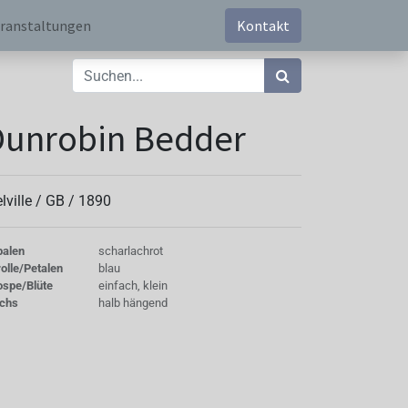
ranstaltungen
Kontakt
Dunrobin Bedder
lville /
GB
/
1890
palen
scharlachrot
olle/Petalen
blau
ospe/Blüte
einfach, klein
chs
halb hängend