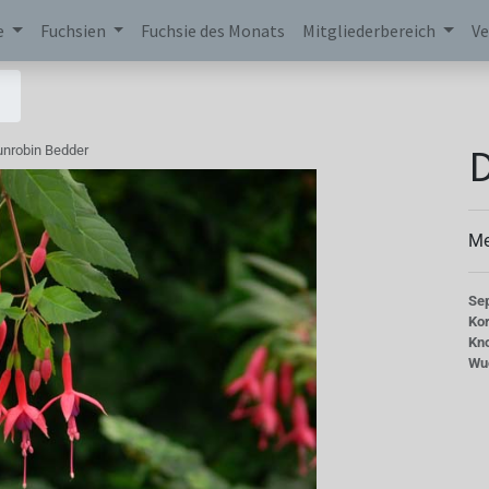
e
Fuchsien
Fuchsie des Monats
Mitgliederbereich
Ve
nrobin Bedder
Me
Se
Kor
Kn
Wu