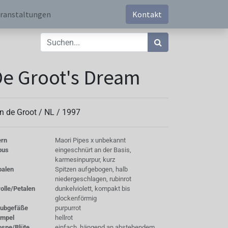
ranstaltungen
Kontakt
e Groot's Dream
n de Groot /
NL
/
1997
ern
Maori Pipes x unbekannt
bus
eingeschnürt an der Basis,
karmesinpurpur, kurz
palen
Spitzen aufgebogen, halb
niedergeschlagen, rubinrot
olle/Petalen
dunkelviolett, kompakt bis
glockenförmig
aubgefäße
purpurrot
empel
hellrot
ospe/Blüte
einfach, hängend an abstehendem