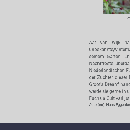
Fo
Aat van Wijk ha
unbekannte,winterha
seinem Garten. En
Nachtfröste überda
Niederländischen Fu
der Züchter dieser
Groot's Dream' hand
werde sie gerne in 
Fuchsia Cultivarlij
Autor(en):
Hans Eggenbe