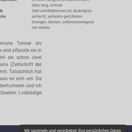
Stiel, lang, schmal
ub
Stiel und Blattnerven rot, dunkelgrün
chs
aufrecht, aufwärts gerichteten
Zweigen, dünnen, selbstverzweigend
mit steifen
marie Tanner als
 und pflanzte sie in
ohl sie schon zwei
na (Zeitschrift der
nnt. Tatsächlich hat
dass es sich um 'De
rtenfuchsien und ich
kQuellen: Losbladige
Wir sammeln und verarbeiten Ihre persönlichen Daten