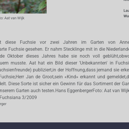
La
Wu
to:
Aat van Wijk
t diese Fuchsie vor zwei Jahren im Garten von Anne
rte Fuchsie gesehen. Er nahm Stecklinge mit in die Niederlande
de Oktober dieses Jahres habe sie noch voll geblüht,obw
uern musste. Aat hat ein Bild dieser 'Unbekannten' in Fuchsia
chsienfreunde) publiziert,in der Hoffnung,dass jemand sie erke
 Fuchsie,Herr Jan de Groot,sein «Kind» erkannt und gemeldet,
elt. Diese Sorte ist sicher ein Gewinn für das Sortiment der Ga
unserem Garten auch testen.Hans EggenbergerFoto: Aat van Wij
stFuchsiana 3/2009
rger