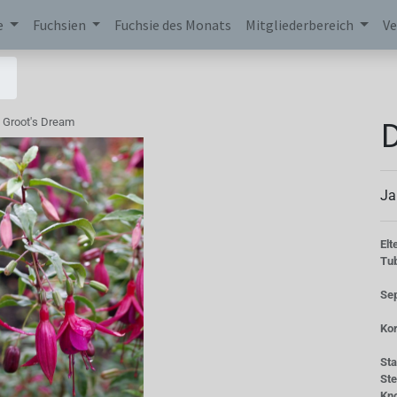
e
Fuchsien
Fuchsie des Monats
Mitgliederbereich
Ve
D
 Groot's Dream
Ja
Elt
Tu
Se
Kor
St
St
Kn