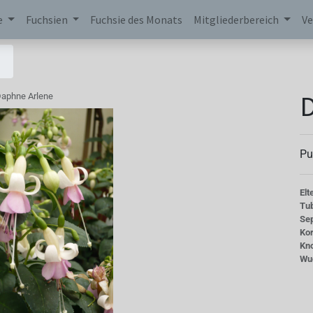
e
Fuchsien
Fuchsie des Monats
Mitgliederbereich
Ve
D
aphne Arlene
Pu
Elt
Tu
Se
Kor
Kn
Wu