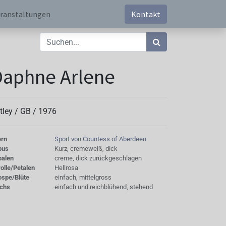
ranstaltungen
Kontakt
aphne Arlene
tley /
GB
/
1976
ern
Sport von Countess of Aberdeen
bus
Kurz, cremeweiß, dick
palen
creme, dick zurückgeschlagen
olle/Petalen
Hellrosa
ospe/Blüte
einfach, mittelgross
chs
einfach und reichblühend, stehend