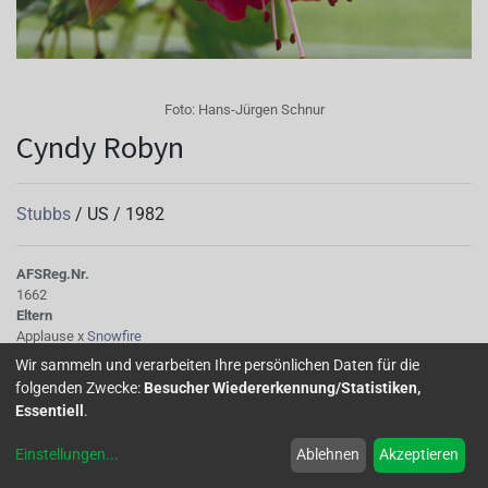
Foto:
Hans-Jürgen Schnur
Cyndy Robyn
Stubbs
/
US
/
1982
AFS
Reg.Nr.
1662
Eltern
Applause x
Snowfire
Tubus
Wir sammeln und verarbeiten Ihre persönlichen Daten für die
dunkelrosa, kurz
folgenden Zwecke:
Besucher Wiedererkennung/Statistiken,
Sepalen
Essentiell
.
breit und lang, hoch gebogen, pink bis hellrosa
Korolle/Petalen
Einstellungen
...
Ablehnen
Akzeptieren
rosa bis korallenrot  gefüllt
Staubgefäße