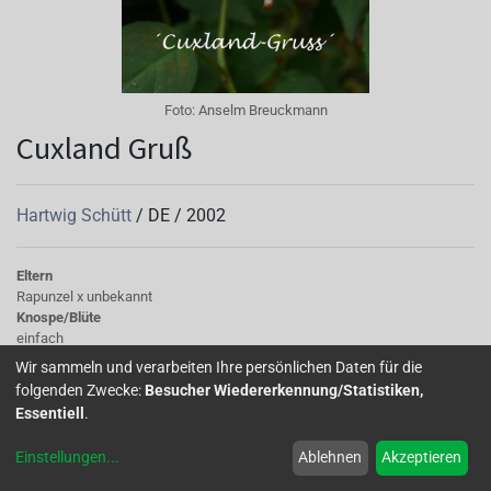
Foto:
Anselm Breuckmann
Cuxland Gruß
Hartwig Schütt
/
DE
/
2002
Eltern
Rapunzel x unbekannt
Knospe/Blüte
einfach
Wuchs
Wir sammeln und verarbeiten Ihre persönlichen Daten für die
aufrecht
folgenden Zwecke:
Besucher Wiedererkennung/Statistiken,
Essentiell
.
Einstellungen
...
Ablehnen
Akzeptieren
Home
Über uns
Galerie
Mitglied werden
Forum