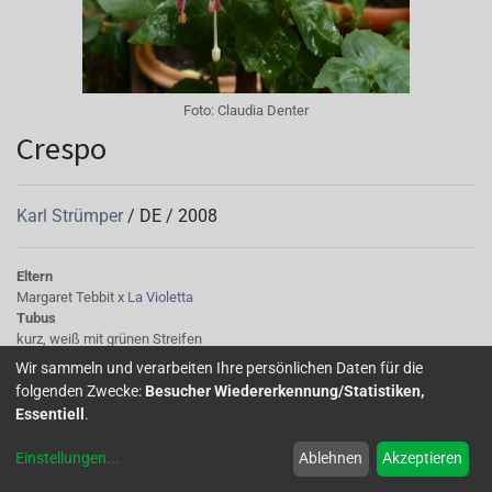
Foto:
Claudia Denter
Crespo
Karl Strümper
/
DE
/
2008
Eltern
Margaret Tebbit x
La Violetta
Tubus
kurz, weiß mit grünen Streifen
Sepalen
Wir sammeln und verarbeiten Ihre persönlichen Daten für die
: weiß mit kleinen grünen Spitzen
folgenden Zwecke:
Besucher Wiedererkennung/Statistiken,
Korolle/Petalen
Essentiell
.
hellviolett
Knospe/Blüte
Einstellungen
...
Ablehnen
Akzeptieren
Blüte einfach, vereinzelt halbgefüllt
Laub