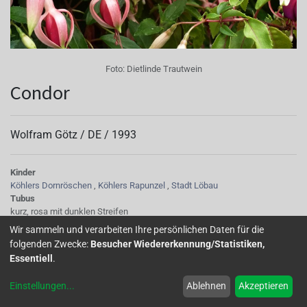
Foto:
Dietlinde Trautwein
Condor
Wolfram Götz /
DE
/
1993
Kinder
Köhlers Dornröschen
,
Köhlers Rapunzel
,
Stadt Löbau
Tubus
kurz, rosa mit dunklen Streifen
Sepalen
Wir sammeln und verarbeiten Ihre persönlichen Daten für die
Spitzen hellgrün, gekreppt, horizontal abstehend, lang, oberseits kräftig
folgenden Zwecke:
Besucher Wiedererkennung/Statistiken,
rosarot, schmal, später auch aufgebogen, unterseits karminrot
Essentiell
.
Korolle/Petalen
an der Basis tiefkarminrote Äderung, eng anliegend, karminrot, schlank,
Einstellungen
...
Ablehnen
Akzeptieren
verblühend nach Purpurrot, violett
Staubgefäße