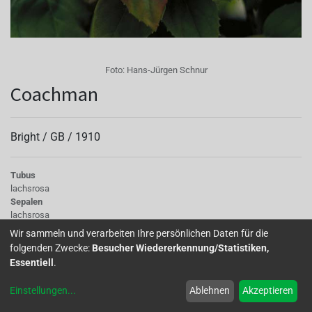
Foto:
Hans-Jürgen Schnur
Coachman
Bright /
GB
/
1910
Tubus
lachsrosa
Sepalen
lachsrosa
Korolle/Petalen
Wir sammeln und verarbeiten Ihre persönlichen Daten für die
orange bis zinoberrot
folgenden Zwecke:
Besucher Wiedererkennung/Statistiken,
Staubgefäße
Essentiell
.
kurz, lachsrosa
Stempel
Einstellungen
...
Ablehnen
Akzeptieren
creme
Knospe/Blüte