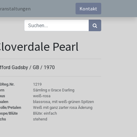
ranstaltungen
Kontakt
loverdale Pearl
ifford Gadsby /
GB
/
1970
S
Reg.Nr.
1219
ern
Sämling x Grace Darling
bus
weiß-rosa
palen
blassrosa, mit weiß-grünen Spitzen
olle/Petalen
Weiß mit ganz zarter rosa Äderung
ospe/Blüte
Blüte: einfach
chs
stehend