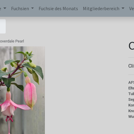
e
Fuchsien
Fuchsie des Monats
Mitgliederbereich
Ve
C
overdale Pearl
Cl
AF
Elt
Tu
Se
Kor
Kn
Wu