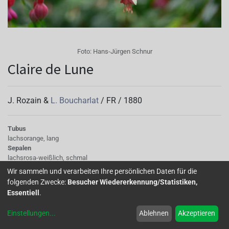
Foto:
Hans-Jürgen Schnur
Claire de Lune
J. Rozain &
L. Boucharlat
/
FR
/
1880
Tubus
lachsorange, lang
Sepalen
lachsrosa-weißlich, schmal
Korolle/Petalen
Wir sammeln und verarbeiten Ihre persönlichen Daten für die
einfach, lachsorange
folgenden Zwecke:
Besucher Wiedererkennung/Statistiken,
Staubgefäße
Essentiell
.
rosa-orange
Stempel
Einstellungen
...
Ablehnen
Akzeptieren
creme
Knospe/Blüte