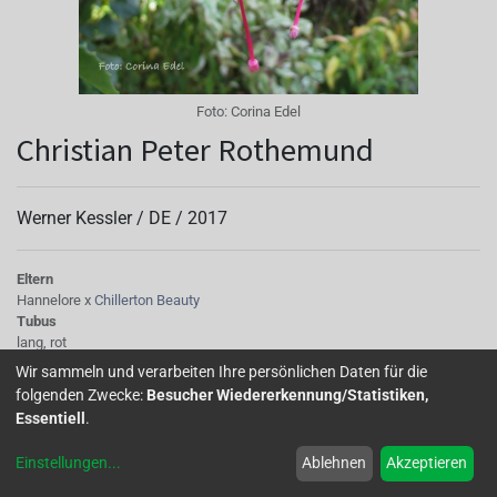
Foto:
Corina Edel
Christian Peter Rothemund
Werner Kessler /
DE
/
2017
Eltern
Hannelore x
Chillerton Beauty
Tubus
lang, rot
Sepalen
Wir sammeln und verarbeiten Ihre persönlichen Daten für die
rot
folgenden Zwecke:
Besucher Wiedererkennung/Statistiken,
Korolle/Petalen
Essentiell
.
gefüllt, helles Aubergine, leicht heller geflammt
Staubgefäße
Einstellungen
...
Ablehnen
Akzeptieren
rot
Stempel