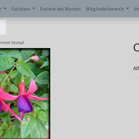
e
Fuchsien
Fuchsie des Monats
Mitgliederbereich
Ve
C
hristel Stumpf
Al