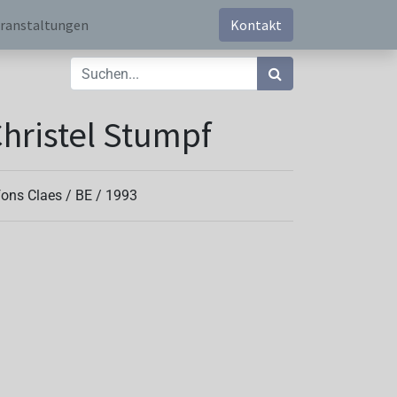
ranstaltungen
Kontakt
hristel Stumpf
fons Claes /
BE
/
1993