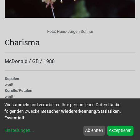
Foto:
Hans-Jürgen Schnur
Charisma
McDonald /
GB
/
1988
Sepalen
weiß
Korolle/Petalen
weiß
Knospe/Blüte
Wir sammeln und verarbeiten Ihre persönlichen Daten für die
einfach, klein
folgenden Zwecke:
Besucher Wiedererkennung/Statistiken,
Wuchs
Essentiell
.
stehend
Einstellungen
...
Ablehnen
Akzeptieren