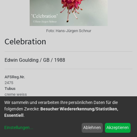
Foto:
Hans-Jürgen Schnur
Celebration
Edwin Goulding /
GB
/
1988
AFS
Reg.Nr.
2475
Tubus
creme weiss
Sepalen
Wir sammeln und verarbeiten Ihre persönlichen Daten für die
creme weiss
folgenden Zwecke:
Besucher Wiedererkennung/Statistiken,
Korolle/Petalen
Essentiell
.
Hellorange
Knospe/Blüte
Einstellungen
...
Ablehnen
Akzeptieren
gefüllt, creme weiß
Laub