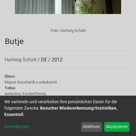
Foto:
Hartwig Schütt
Butje
Hartwig Schütt
/
DE
/
2012
Eltern
Majoor Bosshardt x unbekannt
Tubus
dunkelrot, köcherförmig
Sepalen
Wir sammeln und verarbeiten Ihre persönlichen Daten für die
dunkelrot
folgenden Zwecke:
Besucher Wiedererkennung/Statistiken,
Korolle/Petalen
Essentiell
.
basis- dunkelrot, schwarz
Knospe/Blüte
Einstellungen
...
Ablehnen
Akzeptieren
einfach
Laub