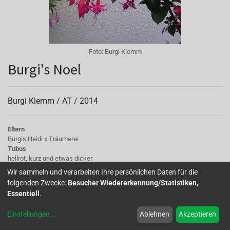
Foto:
Burgi Klemm
Burgi's Noel
Burgi Klemm /
AT
/
2014
Eltern
Burgis Heidi x Träumerei
Tubus
hellrot, kurz und etwas dicker
Sepalen
Wir sammeln und verarbeiten Ihre persönlichen Daten für die
hellrot mit grünen Tips, in horizontaler Stellung
folgenden Zwecke:
Besucher Wiedererkennung/Statistiken,
Korolle/Petalen
Essentiell
.
einfache Blütenkrone in etwa ¼ Öffnung, leuchtend rot mit hellroter Basis
Staubgefäße
Einstellungen
...
Ablehnen
Akzeptieren
doppelt so lange wie Korolla, hellrot
Stempel