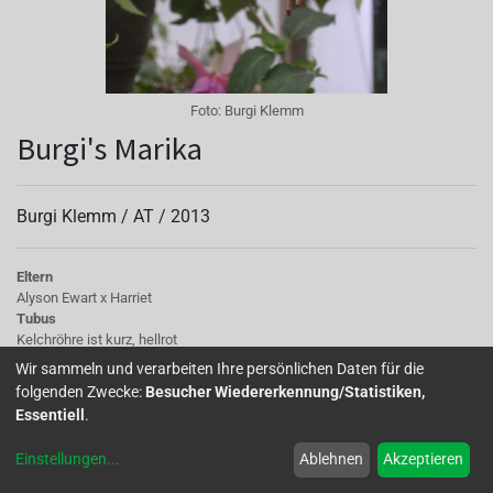
Foto:
Burgi Klemm
Burgi's Marika
Burgi Klemm /
AT
/
2013
Eltern
Alyson Ewart x Harriet
Tubus
Kelchröhre ist kurz, hellrot
Sepalen
Wir sammeln und verarbeiten Ihre persönlichen Daten für die
Kelchblätter hellrosa und zurückgebogen
folgenden Zwecke:
Besucher Wiedererkennung/Statistiken,
Korolle/Petalen
Essentiell
.
altrosa bis zart blaulila, locker gefüllt
Staubgefäße
Einstellungen
...
Ablehnen
Akzeptieren
zart rosa
Stempel