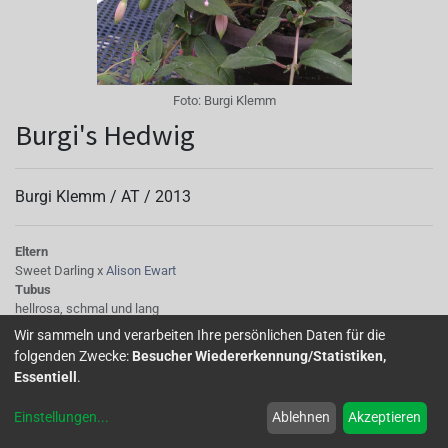
Foto:
Burgi Klemm
Burgi's Hedwig
Burgi Klemm /
AT
/
2013
Eltern
Sweet Darling x
Alison Ewart
Tubus
hellrosa, schmal und lang
Sepalen
Wir sammeln und verarbeiten Ihre persönlichen Daten für die
rosa, voll zurückgeschlagen (fully up)
folgenden Zwecke:
Besucher Wiedererkennung/Statistiken,
Korolle/Petalen
Essentiell
.
einfach, weiß mit rotrosa Aderung und ¾ geöffnet (3/4 flared) sehr reich
blühend
Einstellungen
...
Ablehnen
Akzeptieren
Staubgefäße
rosa