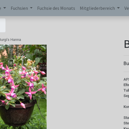
e
Fuchsien
Fuchsie des Monats
Mitgliederbereich
Ve
B
Burgi's Hanna
Bu
AF
Elt
Tu
Se
Kor
St
St
Kn