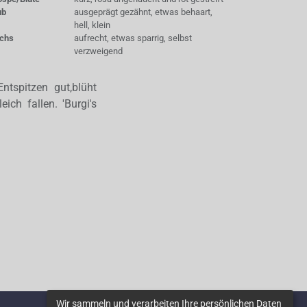
ub
ausgeprägt gezähnt, etwas behaart,
hell, klein
chs
aufrecht, etwas sparrig, selbst
verzweigend
ntspitzen gut,blüht
ich fallen. 'Burgi's
Wir sammeln und verarbeiten Ihre persönlichen Daten