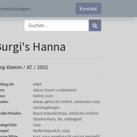
ranstaltungen
Kontakt
urgi's Hanna
rgi Klemm /
AT
/
2002
S
Reg.Nr.
6469
ern
Alison Ewart
x unbekannt
bus
hellrot, kurz
palen
etwas gefurcht, hellrot, unterseits rosa,
zurückgebogen
olle/Petalen
Basis bräunlichrosa, einfache schöne
Glockenform, lila, mittelgroß
aubgefäße
rosa
empel
Narbe bräunlich, rosa
ospe/Blüte
kurz, rosa angehaucht und rot gestreift