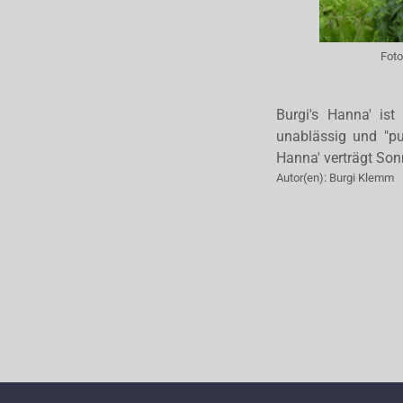
Foto
Burgi's Hanna' ist
unablässig und "put
Hanna' verträgt Son
Autor(en):
Burgi Klemm