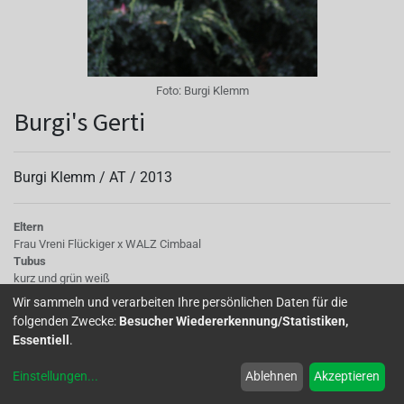
Foto:
Burgi Klemm
Burgi's Gerti
Burgi Klemm /
AT
/
2013
Eltern
Frau Vreni Flückiger x WALZ Cimbaal
Tubus
kurz und grün weiß
Sepalen
Wir sammeln und verarbeiten Ihre persönlichen Daten für die
horizontal angeordnet, mit grünen aufgebogenen Spitzen (recurved tips),
folgenden Zwecke:
Besucher Wiedererkennung/Statistiken,
weiß
Essentiell
.
Korolle/Petalen
einfach bis halbgefüllt, halbgeöffnet und kurze Blütenblätte, weiß bis
Einstellungen
...
Ablehnen
Akzeptieren
hellrosa bei sehr hellem Standort
Staubgefäße