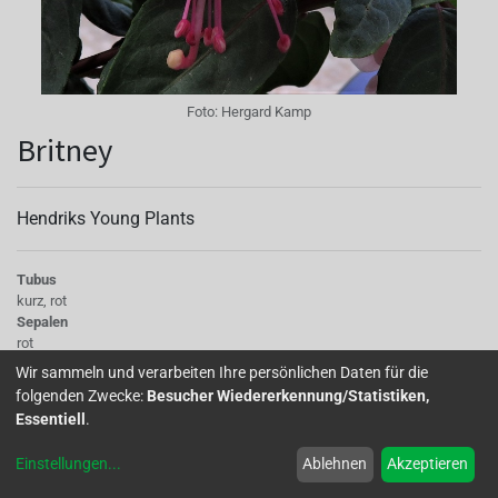
Foto:
Hergard Kamp
Britney
Hendriks Young Plants
Tubus
kurz, rot
Sepalen
rot
Korolle/Petalen
Wir sammeln und verarbeiten Ihre persönlichen Daten für die
weiß
folgenden Zwecke:
Besucher Wiedererkennung/Statistiken,
Knospe/Blüte
Essentiell
.
halbgefüllt
Laub
Einstellungen
...
Ablehnen
Akzeptieren
dunkelgrün
Wuchs