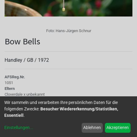
Foto:
Hans-Jürgen Schnur
Bow Bells
Handley /
GB
/
1972
AFS
Reg.Nr.
1051
Eltern
Cloverdale x unbekannt
Tubus
Wir sammeln und verarbeiten Ihre persönlichen Daten für die
grünweiß, kurz und dick
folgenden Zwecke:
Besucher Wiedererkennung/Statistiken,
Sepalen
Essentiell
.
hochgestellt, weiß mit grünen Spitzen
Korolle/Petalen
Einstellungen
...
Ablehnen
Akzeptieren
an der Basis weiß, dunkler an den Rändern, einfach, magentarot
Staubgefäße