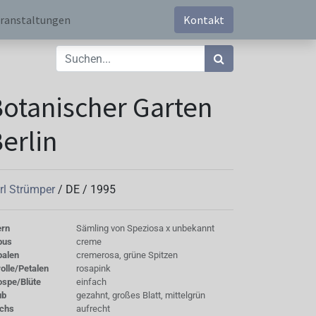
ranstaltungen
Kontakt
otanischer Garten
erlin
rl Strümper
/
DE
/
1995
ern
Sämling von Speziosa x unbekannt
bus
creme
palen
cremerosa, grüne Spitzen
olle/Petalen
rosapink
ospe/Blüte
einfach
ub
gezahnt, großes Blatt, mittelgrün
chs
aufrecht