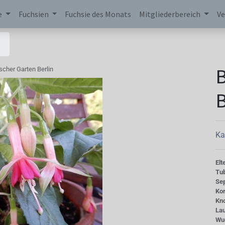
e
Fuchsien
Fuchsie des Monats
Mitgliederbereich
Ve
B
scher Garten Berlin
B
Ka
Elt
Tu
Se
Kor
Kn
La
Wu