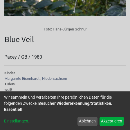
Foto:
Hans-Jürgen Schnur
Blue Veil
Pacey /
GB
/
1980
Kinder
Margarete Eisenhardt
,
Niedersachsen
Tubus
weiß
Sepalen
Wir sammeln und verarbeiten Ihre persönlichen Daten für die
reines Weiß
folgenden Zwecke:
Besucher Wiedererkennung/Statistiken,
Korolle/Petalen
Essentiell
.
helles Lilarosa
Staubgefäße
Einstellungen
...
Ablehnen
Akzeptieren
weiß
Stempel