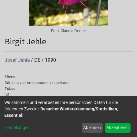
Foto:
Claudia Denter
Birgit Jehle
Josef Jehle
/
DE
/
1990
Eltern
Sämling von Ambassador x unbekannt
Tubus
rot
Sepalen
Wir sammeln und verarbeiten Ihre persönlichen Daten für die
breit, lang, stark zurückgeschlagen
folgenden Zwecke:
Besucher Wiedererkennung/Statistiken,
Korolle/Petalen
Essentiell
.
pinkfarben mit roter Aderung
Knospe/Blüte
Einstellungen
...
Ablehnen
Akzeptieren
einfache Blüte, große
Laub