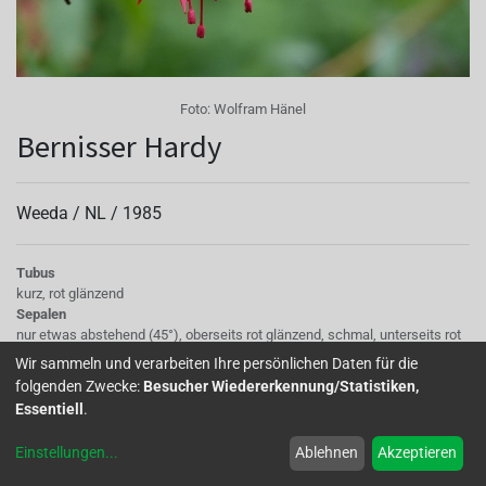
Foto:
Wolfram Hänel
Bernisser Hardy
Weeda /
NL
/
1985
Tubus
kurz, rot glänzend
Sepalen
nur etwas abstehend (45°), oberseits rot glänzend, schmal, unterseits rot
matt
Wir sammeln und verarbeiten Ihre persönlichen Daten für die
Korolle/Petalen
folgenden Zwecke:
Besucher Wiedererkennung/Statistiken,
an der Basis heller, einfach, purpurviolett, schwache rote Aderung
Essentiell
.
Staubgefäße
Pollen hellgrau, Staubgefäße karminrot, karminrot
Einstellungen
...
Ablehnen
Akzeptieren
Stempel
Narbe rot, karminrot