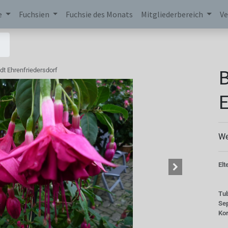
e
Fuchsien
Fuchsie des Monats
Mitgliederbereich
Ve
B
dt Ehrenfriedersdorf
E
We
Elt
Tu
Se
Kor