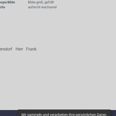
ospe/Blüte
Blüte groß, gefüllt
chs
aufrecht wachsend
ersdorf Herr Frank
Wir sammeln und verarbeiten Ihre persönlichen Daten