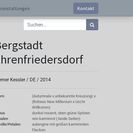
ranstaltungen
Kontakt
ergstadt
hrenfriedersdorf
rner Kessler /
DE
/
2014
ern
(Autumnale x unbekannte Kreuzung) x
(Rohees New Millenium x Uschi
Willkomm)
bus
dunkel rosarot, oben grüne Spitzen
palen
rein karminrot ( beide Seiten)
olle/Petalen
aubergine mit großen karminroten
Flecken