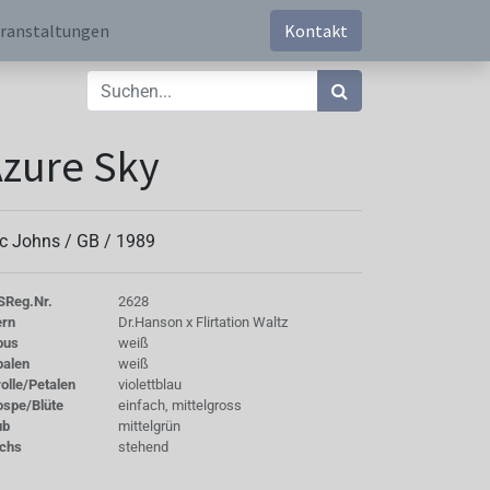
ranstaltungen
Kontakt
zure Sky
ic Johns /
GB
/
1989
S
Reg.Nr.
2628
ern
Dr.Hanson x Flirtation Waltz
bus
weiß
palen
weiß
olle/Petalen
violettblau
ospe/Blüte
einfach, mittelgross
ub
mittelgrün
chs
stehend