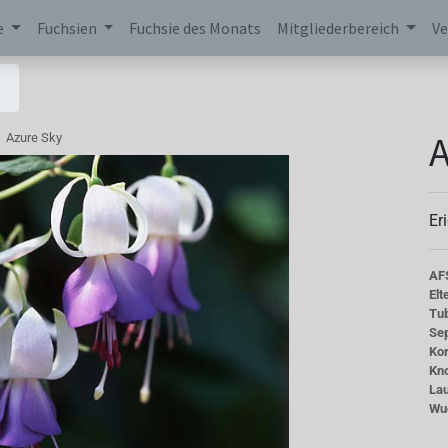
e
Fuchsien
Fuchsie des Monats
Mitgliederbereich
Ve
A
Azure Sky
Er
AF
Elt
Tu
Se
Kor
Kn
La
Wu