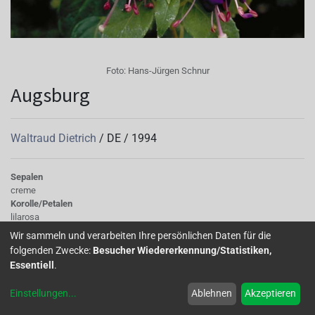
Foto:
Hans-Jürgen Schnur
Augsburg
Waltraud Dietrich
/
DE
/
1994
Sepalen
creme
Korolle/Petalen
lilarosa
Knospe/Blüte
Wir sammeln und verarbeiten Ihre persönlichen Daten für die
gefüllt, mittelgross
folgenden Zwecke:
Besucher Wiedererkennung/Statistiken,
Wuchs
Essentiell
.
stehend
Einstellungen
...
Ablehnen
Akzeptieren