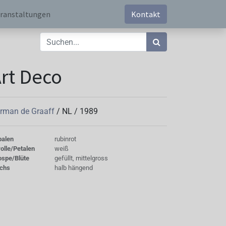
ranstaltungen
Kontakt
rt Deco
rman de Graaff
/
NL
/
1989
palen
rubinrot
olle/Petalen
weiß
ospe/Blüte
gefüllt, mittelgross
chs
halb hängend