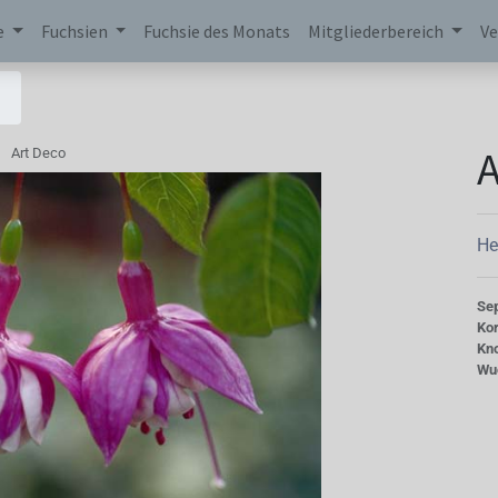
e
Fuchsien
Fuchsie des Monats
Mitgliederbereich
Ve
A
Art Deco
He
Se
Kor
Kn
Wu