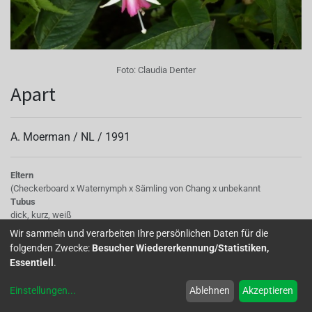
Foto:
Claudia Denter
Apart
A. Moerman /
NL
/
1991
Eltern
(Checkerboard x Waternymph x Sämling von Chang x unbekannt
Tubus
dick, kurz, weiß
Sepalen
Wir sammeln und verarbeiten Ihre persönlichen Daten für die
creme mit grünen Spitzen, klein
folgenden Zwecke:
Besucher Wiedererkennung/Statistiken,
Korolle/Petalen
Essentiell
.
rosa-pink
Knospe/Blüte
Einstellungen
...
Ablehnen
Akzeptieren
einfach