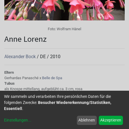
Foto:
Wolfram Hänel
Anne Lorenz
Alexander Bock
/
DE
/
2010
Eltern
Gerhardas Panasché x
Belle de Spa
Tubus
als Knospe mittellang, aufgeblüht ca. 3 cm, rosa
Sepalen
Wir sammeln und verarbeiten Ihre persönlichen Daten für die
rosa mit grüner Spitze
folgenden Zwecke:
Besucher Wiedererkennung/Statistiken,
Korolle/Petalen
Essentiell
.
rosa ungefüllt
Laub
Einstellungen
...
Ablehnen
Akzeptieren
bei hellem Standort rötlich, elliptisch
Wuchs