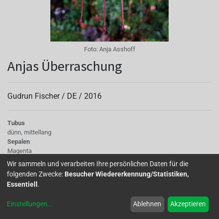
Foto:
Anja Asshoff
Anjas Überraschung
Gudrun Fischer /
DE
/
2016
Tubus
dünn, mittellang
Sepalen
Magenta
Korolle/Petalen
Wir sammeln und verarbeiten Ihre persönlichen Daten für die
dunkelviolett, einfach
folgenden Zwecke:
Besucher Wiedererkennung/Statistiken,
Staubgefäße
Essentiell
.
lang
Stempel
Einstellungen
...
Ablehnen
Akzeptieren
kräftiges Rosa, sehr lang
Laub