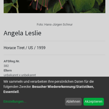
Foto:
Hans-Jürgen Schnur
Angela Leslie
Horace Tiret /
US
/
1959
AFS
Reg.Nr.
382
Eltern
unbekannt x unbekannt
Kinder
Wir sammeln und verarbeiten Ihre persönlichen Daten für die
Ganz in Weiß
folgenden Zwecke:
Besucher Wiedererkennung/Statistiken,
Tubus
Essentiell
.
creme, kurz. Fruchtknoten: grün, rosa gestreift
Sepalen
Einstellungen
...
Ablehnen
Akzeptieren
außen: hellrosa, etwa 35 mm lang, gekreppt, grüne Spitzen. Innen: rosa,
leicht hellrot geadert, nach oben zurückgeschlagen