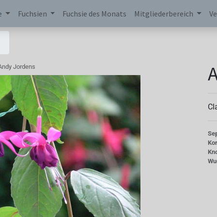
e
Fuchsien
Fuchsie des Monats
Mitgliederbereich
Ve
A
Andy Jordens
Cl
Se
Kor
Kn
Wu