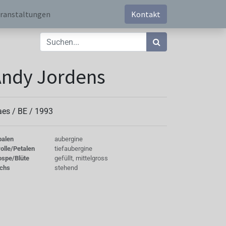
ranstaltungen
Kontakt
ndy Jordens
aes /
BE
/
1993
palen
aubergine
olle/Petalen
tiefaubergine
ospe/Blüte
gefüllt, mittelgross
chs
stehend