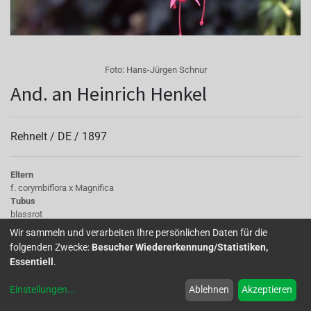
Foto:
Hans-Jürgen Schnur
And. an Heinrich Henkel
Rehnelt /
DE
/
1897
Eltern
f. corymbiflora x Magnifica
Tubus
blassrot
Sepalen
Wir sammeln und verarbeiten Ihre persönlichen Daten für die
blassrot schmal
folgenden Zwecke:
Besucher Wiedererkennung/Statistiken,
Korolle/Petalen
Essentiell
.
karmesinrot
Knospe/Blüte
Einstellungen
...
Ablehnen
Akzeptieren
einfach, mittelgross
Laub